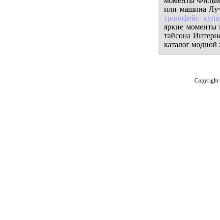
моменты Фильм 
или машина Луч
троллфейс купи
яркие моменты 
тайсона Интерн
каталог модной
Copyright 