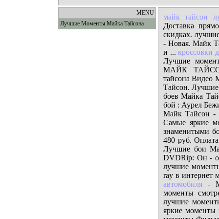
MENU
майк тайсон л
Лучшие Моменты Майка Тайсона
Доставка прям
скидках. лучши
- Новая. Майк 
и ...
кроссовки д
Лучшие момент
МАЙК ТАЙСО
тайсона Видео 
Тайсон. Лучшие
боев Майка Тай
бой : Аурел Беж
Майк Тайсон -
Самые яркие м
знаменитыми бо
480 руб. Оплат
Лучшие бои Ма
DVDRip: Он - од
лучшие моменты
ray в интернет
автомобиля
- М
моменты смотр
лучшие момент
яркие моменты 