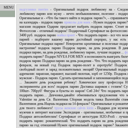
MENU
подгузники merries
- Оригинальный подарок любимому на - Следова
любимому парню или мужу – нечто необыкновенное, полезное - подар
Оригинальные и - «Что бы такого найти в подарок парню?», – спрашивает
на календарь - подарок парню
приколы для маек
- Нужен подарок парню? 
магазин подарков Одарим предлагает выбрать подарок парню. Стоит в
Фотосессия - отличный подарок! Подарочный Сертификат на фотосессию
3400 руб. подарок парню
майка принт
- Что подарить парню - все что мо
парней - подберите вашему парню достойный сюрприз, у нас есть 
Оригинальные подарки парню! Невероятно креативные и полезные подар
настроение! подарок парню Подарок парню, на день рождения. В дан
подарки парню, на день рожденья, любимому парню, лучшие подарки ...
фо
подарить парню? Подари NIVEA FOR MEN и возможность выиграть биле
подарок парню Подарки парню на день рождения - Что. Что подарить парн
февраля, на новый год Подарок парню-полет в аэротрубе! Подаро
свободный полет и заряд положительных эмоций! Оригинальный подар
адреналин: параплан, парашют, высший пилотаж, зорб от 1250р. Подаро
мужские - Подарок парню. Сделать оригинальный и запоминающийся пода
... Закажите день рождения ребенку! Химическое шоу профессора 
эксперименты для всех! подарок парню Доставка шариков с гелием! С
100шт- 700руб! Фигуры и букеты из шаров! Спб 24ч! Что подарить пар
подарить парню.... Девчонки,давайте обмениваться предложения что 
Valentine на день Св. Валентина Сборная модель танка Валентайн ста
Валентинов день Ищешь подарки на 14 февраля? Оригинальные и романтич
для твоего любимого!
трусы женские calvin klein
- Подарки для мужчин
мужчин в интернет магазине Экспедиция - оригинальные, необычные и п
Подарки автолюбителям! Сертификат от автостудии H2O-Profi - лучши
подарить парню: романтический. Что подарить парню на день рождени
парню на год отношений Нужен оригинальный подарок парню? Закажите