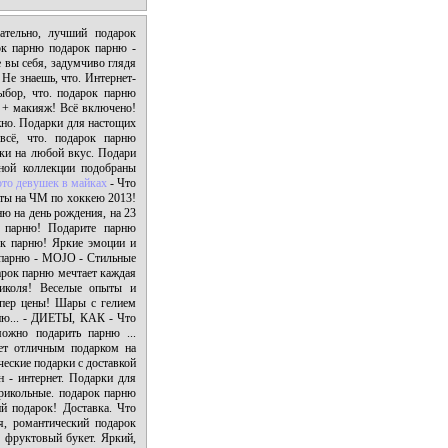
тельно, лучший подарок
ок парню подарок парню -
е вы себя, задумчиво глядя
Не знаешь, что. Интернет-
ыбор, что. подарок парню
 + макияж! Всё включено!
жно. Подарки для настощих
всё, что. подарок парню
ки на любой вкус. Подари
ной коллекции подобраны
то девушек в майках
- Что
ты на ЧМ по хоккею 2013!
ю на день рождения, на 23
к парню! Подарите парню
ок парню! Яркие эмоции и
к парню - MOJO - Стильные
рок парню мечтает каждая
Николя! Веселые опыты и
упер цены! Шары с гелием
ню... - ДИЕТЫ, КАК - Что
можно подарить парню ...
нет отличным подарком на
еские подарки с доставкой
 - интернет. Подарки для
рикольные. подарок парню
й подарок! Доставка. Что
я, романтический подарок
 фруктовый букет. Яркий,